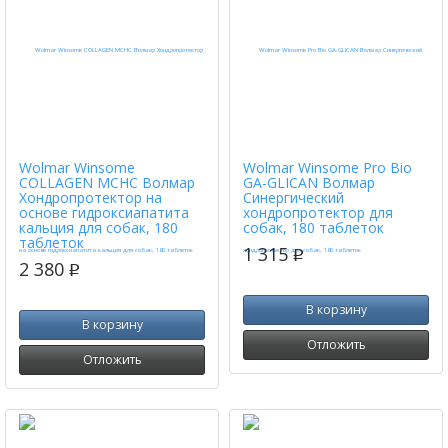
Wolmar Winsome
Wolmar Winsome Pro Bio
COLLAGEN MCHC Волмар
GA-GLICAN Волмар
Хондропротектор на
Синергический
основе гидроксиапатита
хондропротектор для
кальция для собак, 180
собак, 180 таблеток
таблеток
1 315
p
2 380
p
В корзину
В корзину
Отложить
Отложить