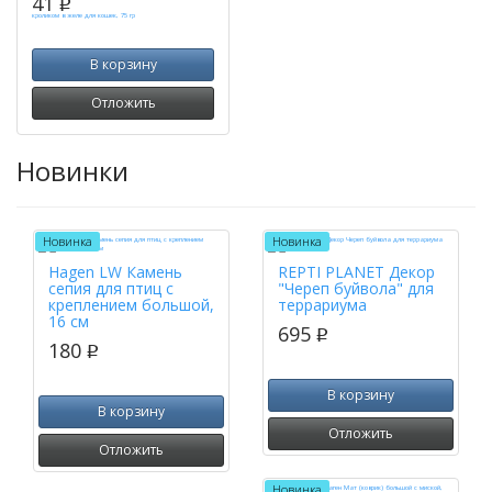
41
p
В корзину
Отложить
Новинки
Новинка
Новинка
Hagen LW Камень
REPTI PLANET Декор
сепия для птиц с
"Череп буйвола" для
креплением большой,
террариума
16 см
695
p
180
p
В корзину
В корзину
Отложить
Отложить
Новинка