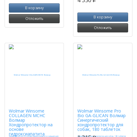
4 350
p
В корзину
В корзину
Отложить
Отложить
Wolmar Winsome
Wolmar Winsome Pro
COLLAGEN MCHC
Bio GA-GLICAN Волмар
Волмар
Синергический
Хондропротектор на
хондропротектор для
основе
собак, 180 таблеток
гидроксиапатита