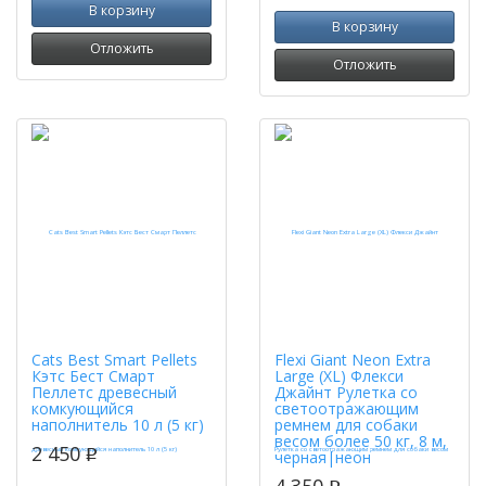
В корзину
В корзину
Отложить
Отложить
Cats Best Smart Pellets
Flexi Giant Neon Extra
Кэтс Бест Смарт
Large (XL) Флекси
Пеллетс древесный
Джайнт Рулетка со
комкующийся
светоотражающим
наполнитель 10 л (5 кг)
ремнем для собаки
весом более 50 кг, 8 м,
2 450
p
черная|неон