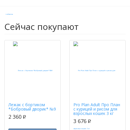
Сейчас покупают
Лежак с бортиком
Pro Plan Adult Про План
*Бобровый дворик* №9
с курицей и рисом для
взрослых кошек 3 кг
2 360
p
3 676
p