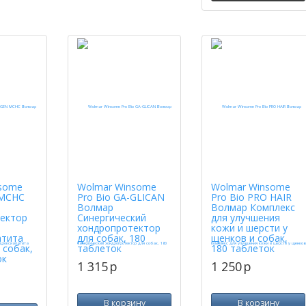
some
Wolmar Winsome
Wolmar Winsome
MCHC
Pro Bio GA-GLICAN
Pro Bio PRO HAIR
Волмар
Волмар Комплекс
ектор
Синергический
для улучшения
хондропротектор
кожи и шерсти у
атита
для собак, 180
щенков и собак,
 собак,
таблеток
180 таблеток
ок
1 315
p
1 250
p
В корзину
В корзину