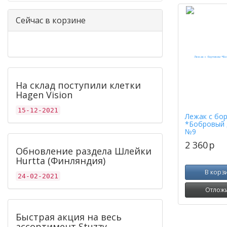
Сейчас в корзине
На склад поступили клетки
Hagen Vision
15-12-2021
Лежак с бо
*Бобровый 
№9
2 360
p
Обновление раздела Шлейки
Hurtta (Финляндия)
В корз
24-02-2021
Отлож
Быстрая акция на весь
ассортимент Stuzzy