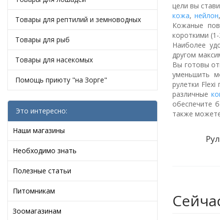
цели вы став
кожа
,
нейлон
Товары для рептилий и земноводных
Кожаные пов
короткими (1-
Товары для рыб
Наиболее уд
другом макси
Товары для насекомых
Вы готовы от
уменьшить м
Помощь приюту "на Зорге"
рулетки Flexi
различные
ко
обеспечите б
Это интересно:
также может
Наши магазины
Рул
Необходимо знать
Полезные статьи
Питомникам
Сейча
Зоомагазинам