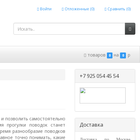
Войти
Отложенные (
0
)
Сравнить (
0
)
товаров
на
p
0
0
+7 925 054 45 54
а и позволить самостоятельно
Доставка
я прогулки поводок станет
время разнообразие поводков
лавное точно понимать, какие
Доставка по Москве