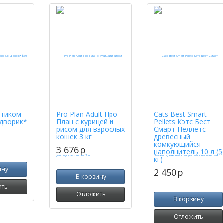
ртиком
Pro Plan Adult Про
Cats Best Smart
дворик*
План с курицей и
Pellets Кэтс Бест
рисом для взрослых
Смарт Пеллетс
кошек 3 кг
древесный
комкующийся
3 676
p
наполнитель 10 л (5
кг)
ину
2 450
p
В корзину
ить
Отложить
В корзину
Отложить