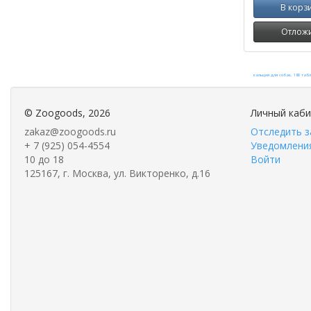
В корз
Отлож
©
Zoogoods
, 2026
Личный каб
zakaz@zoogoods.ru
Отследить з
+ 7 (925) 054-4554
Уведомления
10 до 18
Войти
125167, г. Москва, ул. Викторенко, д.16