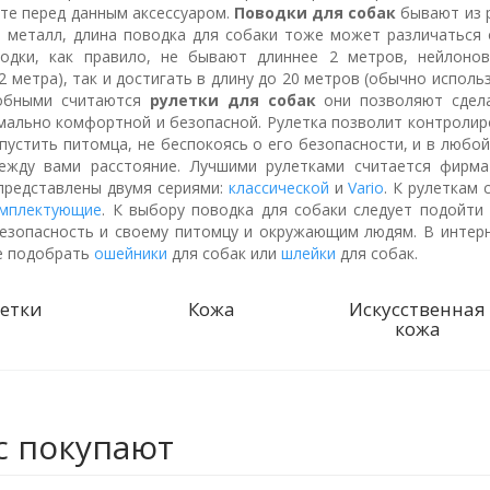
ите перед данным аксессуаром.
Поводки для собак
бывают из 
, металл, длина поводка для собаки тоже может различаться 
одки, как правило, не бывают длиннее 2 метров, нейлоно
2 метра), так и достигать в длину до 20 метров (обычно исполь
обными считаются
рулетки для собак
они позволяют сдел
мально комфортной и безопасной. Рулетка позволит контролир
пустить питомца, не беспокоясь о его безопасности, и в люб
ежду вами расстояние. Лучшими рулетками считается фирма 
 представлены двумя сериями:
классической
и
Vario
. К рулеткам
мплектующие
. К выбору поводка для собаки следует подойти
езопасность и своему питомцу и окружающим людям. В интер
е подобрать
ошейники
для собак или
шлейки
для собак.
етки
Кожа
Искусственная
кожа
с покупают