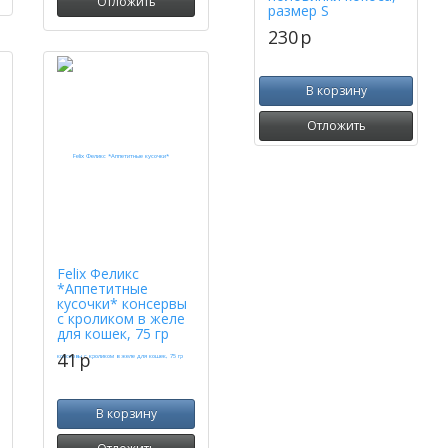
Отложить
размер S
230
p
В корзину
Отложить
Felix Феликс
*Аппетитные
кусочки* консервы
с кроликом в желе
для кошек, 75 гр
41
p
В корзину