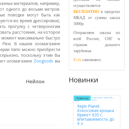
разных материалов, например,
осуществляется
от одного до восьми метров.
БЕСПЛАТНО
в пределах
вые поводки могут быть как
МКАД от суммы заказа
зуются во время дрессировки).
5000р.
ать прогулку с четвероногим
овать расстояние, на которое
Отправляем заказы по
ой момент максимально быстро
всей России, СНГ и
Flexi. В нашем зоомагазине
странам дальнего
 серии Vario можно приобрести
зарубежья.
 серьезно, поскольку этим Вы
Есть
самовывоз.
нет-зоомагазине
Zoogoods
вы
Новинки
Нейлон
Новинка
Repti Planet
Кокосовая крошка
брикет 635 г,
впитываемость до
9 л