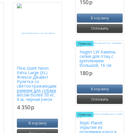
150
p
В корзину
Отложить
Новинка
Hagen LW Камень
сепия для птиц с
креплением
большой, 16 см
Flexi Giant Neon
180
p
Extra Large (XL)
Флекси Джайнт
Рулетка со
светоотражающим
В корзину
ремнем для собаки
весом более 50 кг,
8 м, черная|неон
Отложить
4 350
p
Новинка
Repti Planet
В корзину
Укрытие из
половинки кокоса,