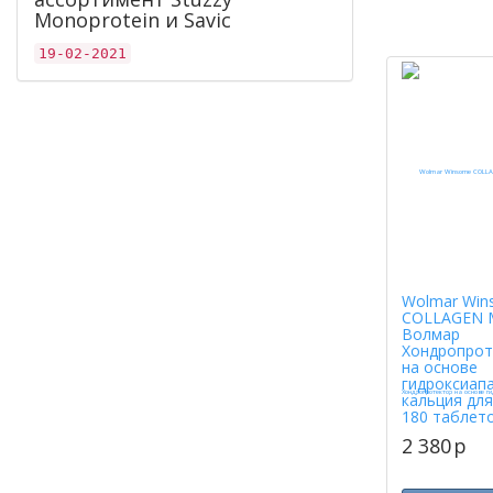
Monoprotein и Savic
19-02-2021
Wolmar Win
COLLAGEN 
Волмар
Хондропрот
на основе
гидроксиап
кальция для
180 таблет
2 380
p