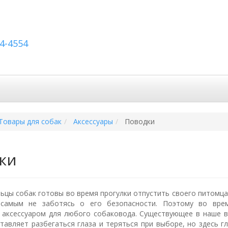
54-4554
вка по России
Вопросы и ответы
Контакты
Товары для собак
Аксессуары
Поводки
ки
льцы собак готовы во время прогулки отпустить своего питомц
 самым не заботясь о его безопасности. Поэтому во врем
аксессуаром для любого собаковода. Существующее в наше 
ставляет разбегаться глаза и теряться при выборе, но здесь г