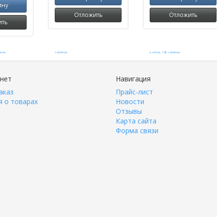
ину
Отложить
Отложить
ить
инет
Навигация
аказ
Прайс-лист
 о товарах
Новости
Отзывы
Карта сайта
Форма связи