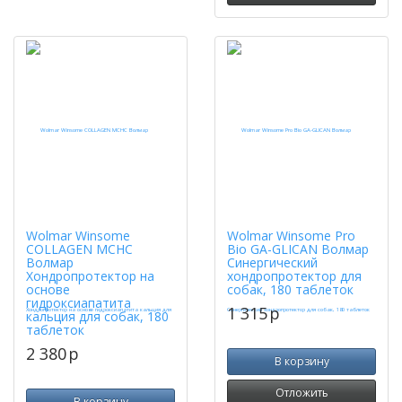
Wolmar Winsome
Wolmar Winsome Pro
COLLAGEN MCHC
Bio GA-GLICAN Волмар
Волмар
Синергический
Хондропротектор на
хондропротектор для
основе
собак, 180 таблеток
гидроксиапатита
1 315
p
кальция для собак, 180
таблеток
2 380
p
В корзину
Отложить
В корзину