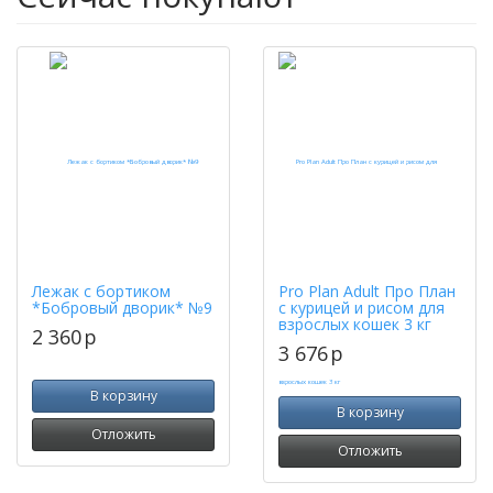
Лежак с бортиком
Pro Plan Adult Про План
*Бобровый дворик* №9
с курицей и рисом для
взрослых кошек 3 кг
2 360
p
3 676
p
В корзину
В корзину
Отложить
Отложить