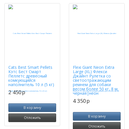
Cats Best Smart Pellets
Flexi Giant Neon Extra
Кэтс Бест Смарт
Large (XL) Флекси
Пеллетс древесный
Джайнт Рулетка со
комкующийся
светоотражающим
наполнитель 10 л (5 кг)
ремнем для собаки
весом более 50 кг, 8 м,
2 450
p
черная|неон
4 350
p
В корзину
В корзину
Отложить
Отложить