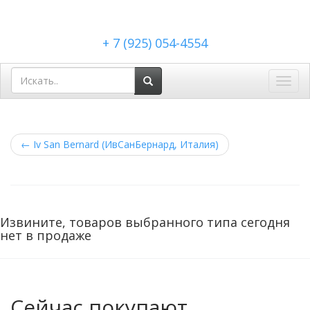
+ 7 (925) 054-4554
Toggl
navig
←
Iv San Bernard (ИвСанБернард, Италия)
Извините, товаров выбранного типа сегодня
нет в продаже
Сейчас покупают