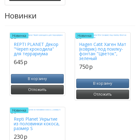
Новинки
Новинка
Новинка
REPTI PLANET Декор
Hagen Catit Хаген Мат
"Череп крокодила"
(коврик) под поилку-
для террариума
фонтан "Цветок",
зеленый
645
p
750
p
В корзину
В корзину
Отложить
Отложить
Новинка
Repti Planet Укрытие
из половинки кокоса,
размер S
230
p