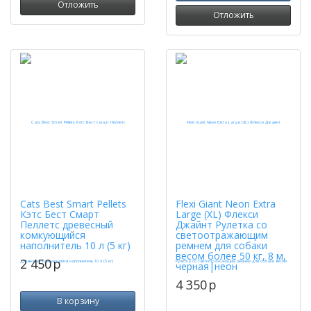
Отложить
Отложить
Cats Best Smart Pellets
Flexi Giant Neon Extra
Кэтс Бест Смарт
Large (XL) Флекси
Пеллетс древесный
Джайнт Рулетка со
комкующийся
светоотражающим
наполнитель 10 л (5 кг)
ремнем для собаки
весом более 50 кг, 8 м,
2 450
p
черная|неон
4 350
p
В корзину