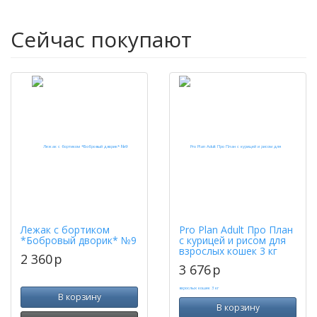
Сейчас покупают
Лежак с бортиком
Pro Plan Adult Про План
*Бобровый дворик* №9
с курицей и рисом для
взрослых кошек 3 кг
2 360
p
3 676
p
В корзину
В корзину