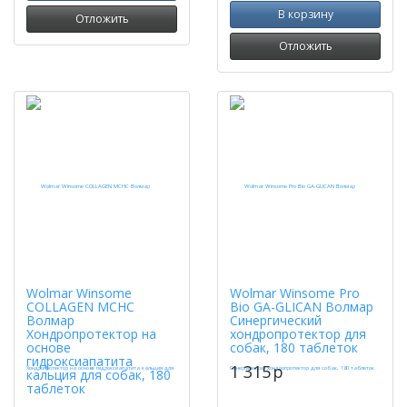
В корзину
Отложить
Отложить
Wolmar Winsome
Wolmar Winsome Pro
COLLAGEN MCHC
Bio GA-GLICAN Волмар
Волмар
Синергический
Хондропротектор на
хондропротектор для
основе
собак, 180 таблеток
гидроксиапатита
1 315
p
кальция для собак, 180
таблеток