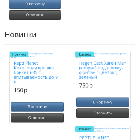
В корзину
Отложить
Новинки
Новинка
Новинка
Repti Planet
Hagen Catit Хаген Мат
Кокосовая крошка
(коврик) под поилку-
брикет 635 г,
фонтан "Цветок",
впитываемость до 9
зеленый
л
750
p
150
p
В корзину
В корзину
Отложить
Отложить
Новинка
REPTI PLANET