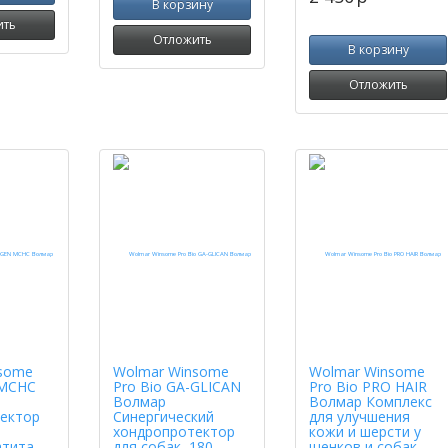
В корзину
ить
Отложить
В корзину
Отложить
some
Wolmar Winsome
Wolmar Winsome
MCHC
Pro Bio GA-GLICAN
Pro Bio PRO HAIR
Волмар
Волмар Комплекс
ектор
Синергический
для улучшения
хондропротектор
кожи и шерсти у
атита
для собак, 180
щенков и собак,