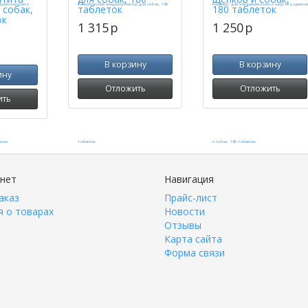
 собак,
таблеток
180 таблеток
ок
1 315
p
1 250
p
В корзину
В корзину
ину
Отложить
Отложить
ить
инет
Навигация
аказ
Прайс-лист
 о товарах
Новости
Отзывы
Карта сайта
Форма связи