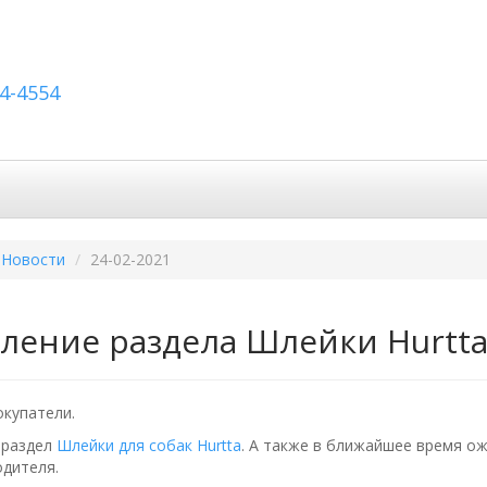
54-4554
авка по России
Вопросы и ответы
Контакты
Новости
24-02-2021
ление раздела Шлейки Hurtta
купатели.
 раздел
Шлейки для собак Hurtta
. А также в ближайшее время о
одителя.