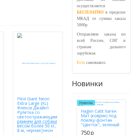
осуществляется
БЕСПЛАТНО
в пределах
МКАД от суммы заказа
5000р.
Отправляем заказы по
всей России, СНГ и
странам дальнего
зарубежья.
Есть
самовывоз.
Новинки
Flexi Giant Neon
Extra Large (XL)
Новинка
Флекси Джайнт
Hagen Catit Хаген
Рулетка со
Мат (коврик) под
светоотражающим
поилку-фонтан
ремнем для собаки
"Цветок", зеленый
весом более 50 кг,
8 м, черная|неон
750
p