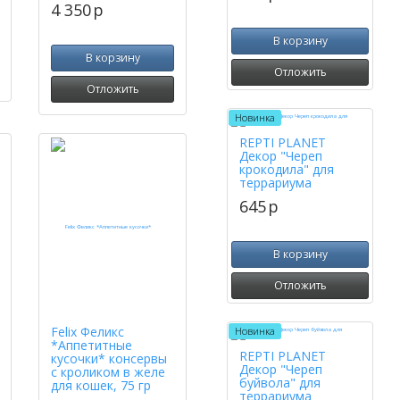
4 350
p
В корзину
В корзину
Отложить
Отложить
Новинка
REPTI PLANET
Декор "Череп
крокодила" для
террариума
645
p
В корзину
Отложить
Felix Феликс
Новинка
*Аппетитные
REPTI PLANET
кусочки* консервы
Декор "Череп
с кроликом в желе
буйвола" для
для кошек, 75 гр
террариума