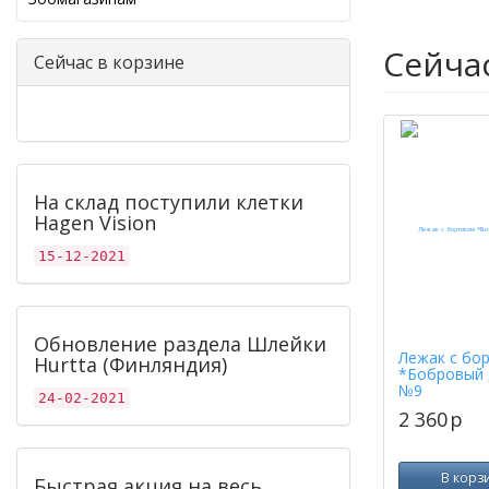
Сейча
Сейчас в корзине
На склад поступили клетки
Hagen Vision
15-12-2021
Обновление раздела Шлейки
Лежак с бо
Hurtta (Финляндия)
*Бобровый 
№9
24-02-2021
2 360
p
В корз
Быстрая акция на весь