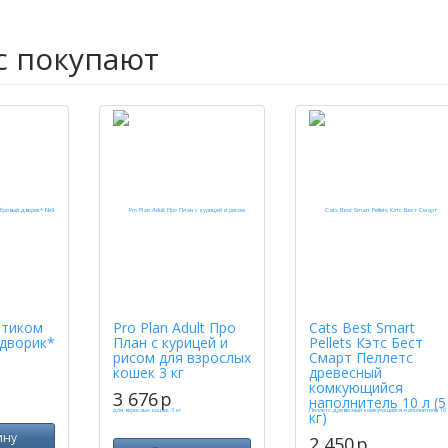
с покупают
ртиком
Pro Plan Adult Про
Cats Best Smart
дворик*
План с курицей и
Pellets Кэтс Бест
рисом для взрослых
Смарт Пеллетс
кошек 3 кг
древесный
комкующийся
3 676
p
наполнитель 10 л (5
кг)
ину
2 450
p