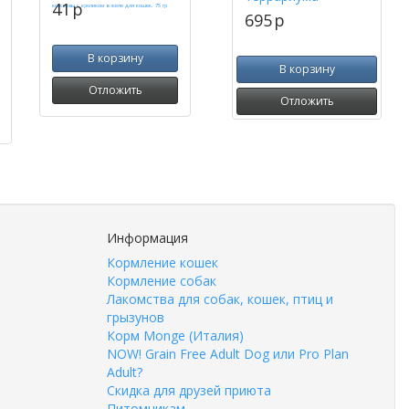
41
p
695
p
В корзину
В корзину
Отложить
Отложить
Информация
Кормление кошек
Кормление собак
Лакомства для собак, кошек, птиц и
грызунов
Корм Monge (Италия)
NOW! Grain Free Adult Dog или Pro Plan
Adult?
Скидка для друзей приюта
Питомникам