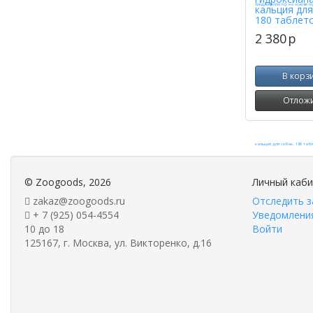
кальция для
180 таблет
2 380
p
В корз
Отлож
©
Zoogoods
, 2026
Личный каб
zakaz@zoogoods.ru
Отследить з
+ 7 (925) 054-4554
Уведомления
10 до 18
Войти
125167, г. Москва, ул. Викторенко, д.16