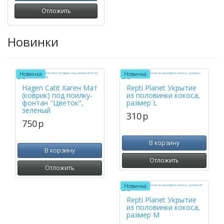
Отложить
Новинки
Новинка
Новинка
Hagen Catit Хаген Мат
Repti Planet Укрытие
(коврик) под поилку-
из половинки кокоса,
фонтан "Цветок",
размер L
зеленый
310
p
750
p
В корзину
В корзину
Отложить
Отложить
Новинка
Repti Planet Укрытие
из половинки кокоса,
размер M