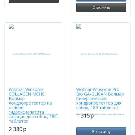
Отложить
Wolmar Winsome
Wolmar Winsome Pro
COLLAGEN MCHC
Bio GA-GLICAN Волмар
Волмар
Синергический
Хондропротектор на
хондропротектор для
основе
собак, 180 таблеток
гидроксиапатита
1 315
p
кальция для собак, 180
таблеток
2 380
p
В корзину