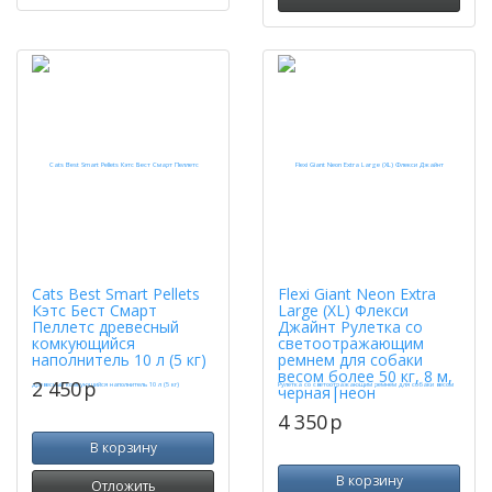
Cats Best Smart Pellets
Flexi Giant Neon Extra
Кэтс Бест Смарт
Large (XL) Флекси
Пеллетс древесный
Джайнт Рулетка со
комкующийся
светоотражающим
наполнитель 10 л (5 кг)
ремнем для собаки
весом более 50 кг, 8 м,
2 450
p
черная|неон
4 350
p
В корзину
В корзину
Отложить