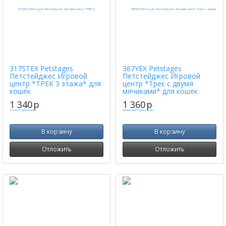
317STEX Petstages
367YEX Petstages
Петстейджес Игровой
Петстейджес Игровой
центр *ТРЕК 3 этажа* для
центр *Трек с двумя
кошек
мячиками* для кошек
1 340
p
1 360
p
В корзину
В корзину
Отложить
Отложить