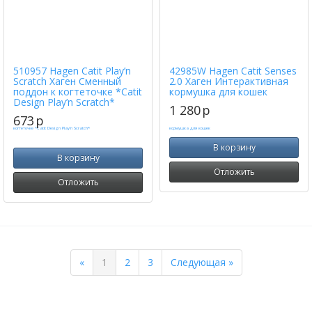
510957 Hagen Catit Play’n
42985W Hagen Catit Senses
Scratch Хаген Сменный
2.0 Хаген Интерактивная
поддон к когтеточке *Catit
кормушка для кошек
Design Play’n Scratch*
1 280
p
673
p
В корзину
В корзину
Отложить
Отложить
Previous
Next
«
1
2
3
Следующая »