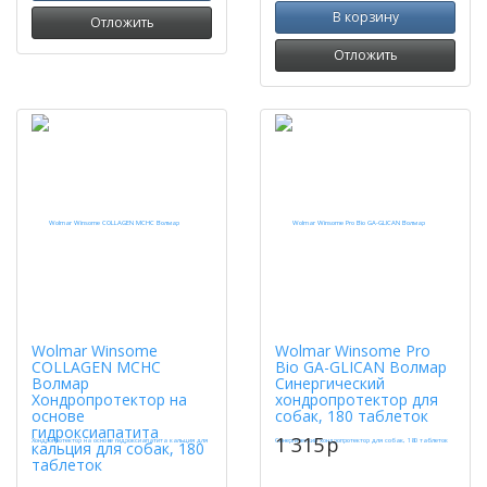
В корзину
Отложить
Отложить
Wolmar Winsome
Wolmar Winsome Pro
COLLAGEN MCHC
Bio GA-GLICAN Волмар
Волмар
Синергический
Хондропротектор на
хондропротектор для
основе
собак, 180 таблеток
гидроксиапатита
1 315
p
кальция для собак, 180
таблеток