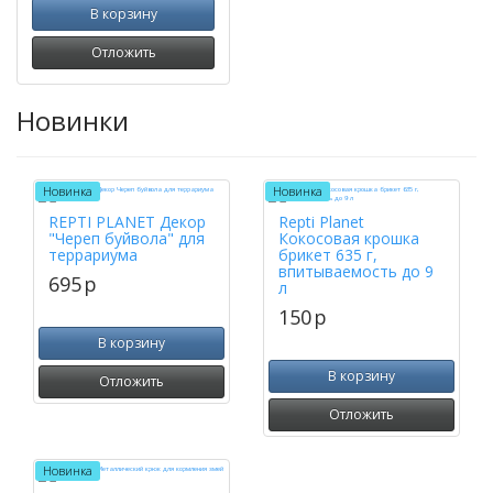
В корзину
Отложить
Новинки
Новинка
Новинка
REPTI PLANET Декор
Repti Planet
"Череп буйвола" для
Кокосовая крошка
террариума
брикет 635 г,
впитываемость до 9
695
p
л
150
p
В корзину
В корзину
Отложить
Отложить
Новинка