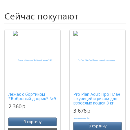
Сейчас покупают
Лежак с бортиком
Pro Plan Adult Про План
*Бобровый дворик* №9
с курицей и рисом для
взрослых кошек 3 кг
2 360
p
3 676
p
В корзину
В корзину