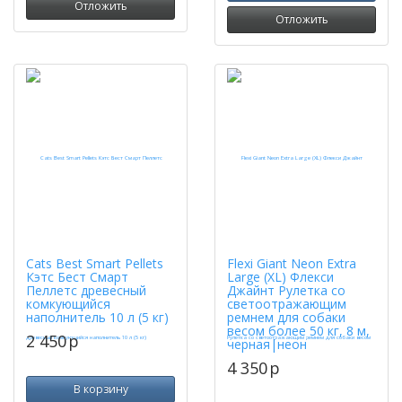
Отложить
Отложить
Cats Best Smart Pellets
Flexi Giant Neon Extra
Кэтс Бест Смарт
Large (XL) Флекси
Пеллетс древесный
Джайнт Рулетка со
комкующийся
светоотражающим
наполнитель 10 л (5 кг)
ремнем для собаки
весом более 50 кг, 8 м,
2 450
p
черная|неон
4 350
p
В корзину