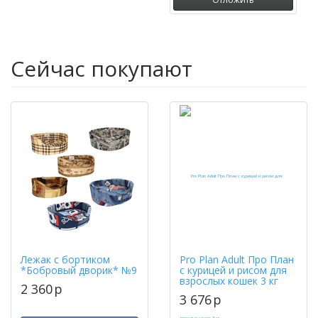
Сейчас покупают
Лежак с бортиком
Pro Plan Adult Про План
*Бобровый дворик* №9
с курицей и рисом для
взрослых кошек 3 кг
2 360
p
3 676
p