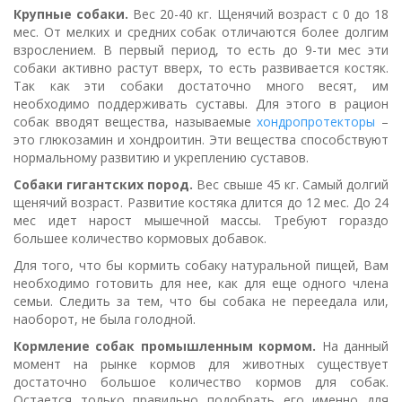
Крупные собаки.
Вес 20-40 кг. Щенячий возраст с 0 до 18
мес. От мелких и средних собак отличаются более долгим
взрослением. В первый период, то есть до 9-ти мес эти
собаки активно растут вверх, то есть развивается костяк.
Так как эти собаки достаточно много весят, им
необходимо поддерживать суставы. Для этого в рацион
собак вводят вещества, называемые
хондропротекторы
–
это глюкозамин и хондроитин. Эти вещества способствуют
нормальному развитию и укреплению суставов.
Собаки гигантских пород.
Вес свыше 45 кг. Самый долгий
щенячий возраст. Развитие костяка длится до 12 мес. До 24
мес идет нарост мышечной массы. Требуют гораздо
большее количество кормовых добавок.
Для того, что бы кормить собаку натуральной пищей, Вам
необходимо готовить для нее, как для еще одного члена
семьи. Следить за тем, что бы собака не переедала или,
наоборот, не была голодной.
Кормление собак промышленным кормом.
На данный
момент на рынке кормов для животных существует
достаточно большое количество кормов для собак.
Остается только правильно подобрать его именно для