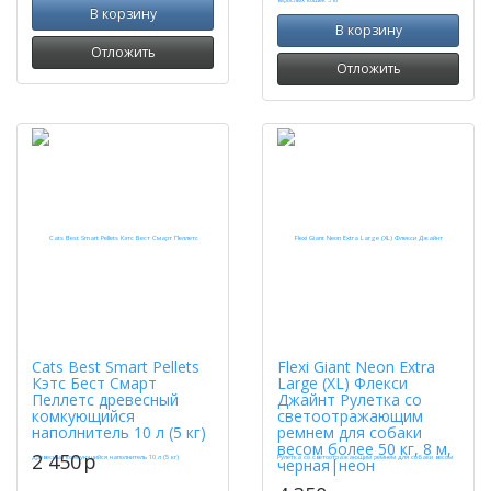
В корзину
В корзину
Отложить
Отложить
Cats Best Smart Pellets
Flexi Giant Neon Extra
Кэтс Бест Смарт
Large (XL) Флекси
Пеллетс древесный
Джайнт Рулетка со
комкующийся
светоотражающим
наполнитель 10 л (5 кг)
ремнем для собаки
весом более 50 кг, 8 м,
2 450
p
черная|неон