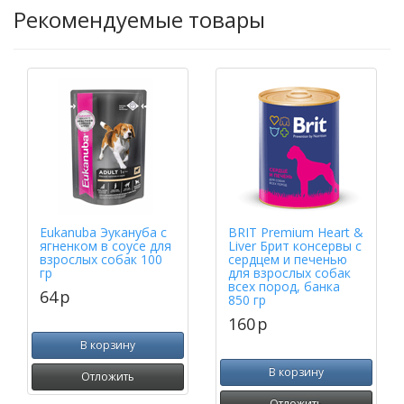
Рекомендуемые товары
Eukanuba Эукануба с
BRIT Premium Heart &
ягненком в соусе для
Liver Брит консервы с
взрослых собак 100
сердцем и печенью
гр
для взрослых собак
всех пород, банка
64
p
850 гр
160
p
В корзину
В корзину
Отложить
Отложить