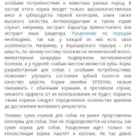
особыми потребностями и животных разных пород. В
состав этого корма входит только высококачественное
мясо и субпродукты первой категории, злаки также
высокого качества. Антиоксидантами в таком корме
служат, например, экстракт бархатца прямостоячего или
экстракт юкки Шидигера.
Разделение по породам
необходимо, так как у каждой из них есть свои
особенности. Например, у йоркширского терьера – это
шерсть, по своему составу похожая на человеческий волос,
миниатюрные шнауцеры подвержены мочекаменной
болезни, а у пуделей слабым местом являются зубы. Корм,
разработанный для собак с особыми потребностями,
позволяет улучшить состояние зубной полости или
качество шерсти. Корма линейки SPESHIAL нельзя
смешивать с обычными кормами, в противном случае,
никакого эффекта от их использования не будет. Кормить
таким кормом следует определенное количество времени
до достижения желаемого результата.
Помимо сухих кормов для собак на рынке представлены
консервы для собак. Они не подразделяются на классы, как
сухие корма для собак. Разделение идет только по
консистенции корма: паштет и кусочки. Не так давно