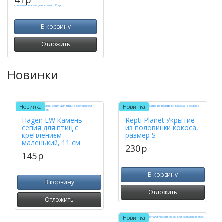
41
p
В корзину
Отложить
Новинки
Новинка
Новинка
Hagen LW Камень
Repti Planet Укрытие
сепия для птиц с
из половинки кокоса,
креплением
размер S
маленький, 11 см
230
p
145
p
В корзину
В корзину
Отложить
Отложить
Новинка