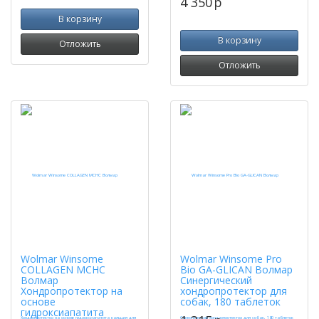
4 350
p
В корзину
В корзину
Отложить
Отложить
Wolmar Winsome
Wolmar Winsome Pro
COLLAGEN MCHC
Bio GA-GLICAN Волмар
Волмар
Синергический
Хондропротектор на
хондропротектор для
основе
собак, 180 таблеток
гидроксиапатита