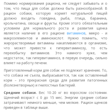
Помимо нормирования рациона, не следует забывать и о
том, что пища для собак должна быть разнообразной. В
рацион собаки, которую кормят натуральной пищей
должно входить говядина, рыба, птица, баранина,
крольчатина, овощи и фрукты. Кроме этого обязательным
условием для нормального роста и развития щенка
является наличие в его рационе
витаминов
, микро - и
макроэлементов и аминокислот. Нужно помнить, что
жирорастворимые витамины накапливаются в организме,
что может привести к гипервитаминозу, то есть
переизбытку витаминов. Это намного хуже, чем
недостаток, так гипервитаминоз, в первую очередь, сильно
влияет на работу печени.
Приготовленный корм для собак не подлежит хранению. То,
что собака не съела, выбрасывается, так как оставленный
корм – это прекрасная среда для развития патогенных
(болезнетворных) и гнилостных бактерий.
Средние собаки.
Вес 10-20 кг во взрослом состоянии.
Щенячий возраст с 0 до 15 мес. Энергии средние собаки
затрачивают немного меньше, чем мелкие. Рацион щенков
приведен в таблице выше.