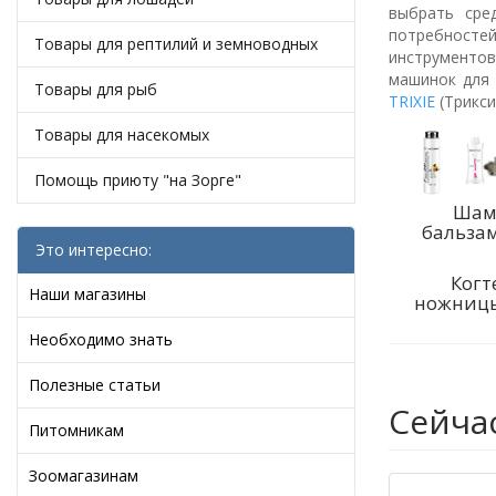
выбрать сре
потребносте
Товары для рептилий и земноводных
инструментов
машинок для 
Товары для рыб
TRIXIE
(Трикси
Товары для насекомых
Помощь приюту "на Зорге"
Шам
бальзам
Это интересно:
Когт
Наши магазины
ножницы
Необходимо знать
Полезные статьи
Сейча
Питомникам
Зоомагазинам