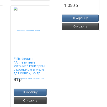
1 050
p
В корзину
Отложить
Felix Феликс
*Аппетитные
кусочки* консервы
с кроликом в желе
для кошек, 75 гр
41
p
В корзину
Отложить