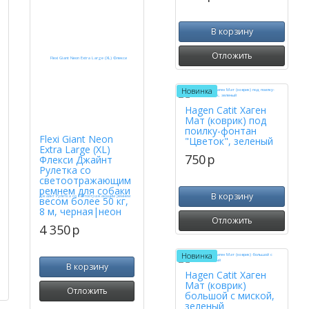
В корзину
Отложить
Новинка
Hagen Catit Хаген
Мат (коврик) под
поилку-фонтан
Flexi Giant Neon
"Цветок", зеленый
Extra Large (XL)
750
p
Флекси Джайнт
Рулетка со
светоотражающим
ремнем для собаки
В корзину
весом более 50 кг,
8 м, черная|неон
Отложить
4 350
p
Новинка
В корзину
Hagen Catit Хаген
Мат (коврик)
Отложить
большой с миской,
зеленый