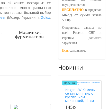
вашей кошке, исходя из ее
осуществляется
дставлено много различных
БЕСПЛАТНО
в пределах
зы, когтерезы, большой выбор
МКАД от суммы заказа
ser
(Мозер, Германия),
Zolux
,
5000р.
Отправляем заказы по
,
Машинки,
всей России, СНГ и
фурминаторы
странам дальнего
зарубежья.
Есть
самовывоз.
Новинки
Новинка
Hagen LW Камень
сепия для птиц с
креплением
маленький, 11 см
145
p