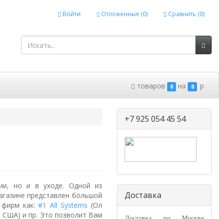
Войти
Отложенные (
0
)
Сравнить (
0
)
товаров
на
p
0
0
+7 925 054 45 54
ии, но и в уходе. Одной из
Доставка
магазине представлен большой
 фирм как:
#1 All Systems
(Ол
 США) и пр. Это позволит Вам
Доставка по Москве