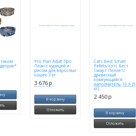
ртиком
Pro Plan Adult Про
Cats Best Smart
дворик*
План с курицей и
Pellets Кэтс Бест
рисом для взрослых
Смарт Пеллетс
кошек 3 кг
древесный
комкующийся
3 676
p
наполнитель 10 л (5
кг)
ину
2 450
p
В корзину
ить
Отложить
В корзину
Отложить