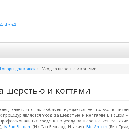
54-4554
вка по России
Вопросы и ответы
Контакты
Товары для кошек
Уход за шерстью и когтями
за шерстью и когтями
елец знает, что их любимец нуждается не только в питан
х процедур является
уход за шерстью и когтями
. В нашем 
профессиональных средств по уходу за шерстью кошек таких
),
Iv San Bernard
(Ив Сан Бернард, Италия),
Bio-Groom
(Био-Грум,