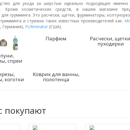
дство для ухода за шерстью идеально подходящее именно 
й. Кроме косметических средств, в нашем магазине пре
 для грумминга. Это расчески, щетки, фурминаторы, колтуноре
тримминга и стрижки таких известных производителей как:
Mo
, Германия),
FURminator
(США).
Парфюм
Расчески, щетки
пуходерки
пуни,
ы, спреи
ерезы,
Коврик для ванны,
, коготки
полотенца
с покупают