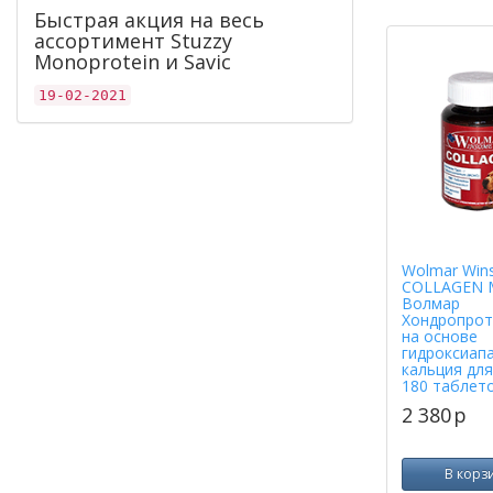
Быстрая акция на весь
ассортимент Stuzzy
Monoprotein и Savic
19-02-2021
Wolmar Win
COLLAGEN 
Волмар
Хондропрот
на основе
гидроксиап
кальция для
180 таблет
2 380
p
В корз