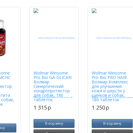
some
Wolmar Winsome
Wolmar Winsome
MCHC
Pro Bio GA-GLICAN
Pro Bio PRO HAIR
Волмар
Волмар Комплекс
ектор
Синергический
для улучшения
хондропротектор
кожи и шерсти у
атита
для собак, 180
щенков и собак,
 собак,
таблеток
180 таблеток
ок
1 315
p
1 250
p
В корзину
В корзину
ину