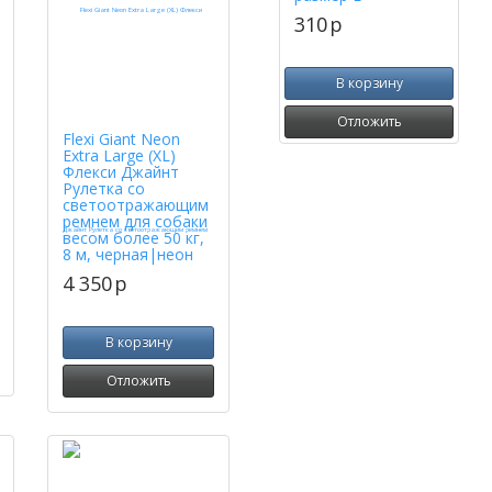
310
p
В корзину
Отложить
Flexi Giant Neon
Extra Large (XL)
Флекси Джайнт
Рулетка со
светоотражающим
ремнем для собаки
весом более 50 кг,
8 м, черная|неон
4 350
p
В корзину
Отложить