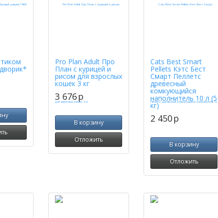
ртиком
Pro Plan Adult Про
Cats Best Smart
дворик*
План с курицей и
Pellets Кэтс Бест
рисом для взрослых
Смарт Пеллетс
кошек 3 кг
древесный
комкующийся
3 676
p
наполнитель 10 л (5
кг)
ину
2 450
p
В корзину
ить
Отложить
В корзину
Отложить