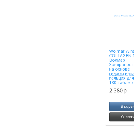
Wolmar Win
COLLAGEN 
Волмар
Хондропрот
на основе
гидроксиап
кальция для
180 таблет
2 380
p
В корз
Отлож