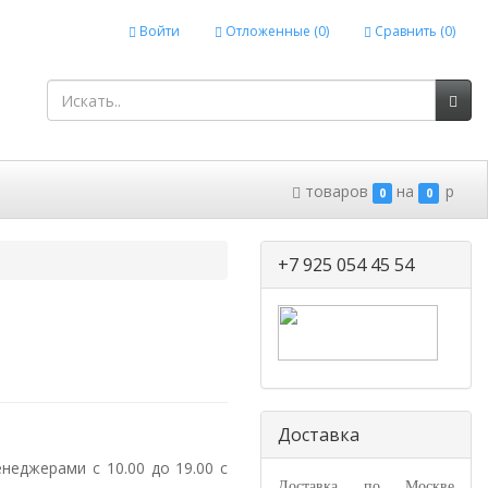
Войти
Отложенные (
0
)
Сравнить (
0
)
товаров
на
p
0
0
+7 925 054 45 54
Доставка
неджерами с 10.00 до 19.00 с
Доставка по Москве