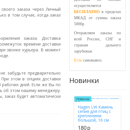
осуществляется
 своего заказа через Личный
БЕСПЛАТНО
в пределах
ко в том случае, когда заказ
МКАД от суммы заказа
5000р.
Отправляем заказы по
ормления заказа. Доставка
всей России, СНГ и
 промежуток времени доставки
странам дальнего
ри звонке курьера. В момент
зарубежья.
роде.
Есть
самовывоз.
 не забудьте предварительно
Новинки
 При этом в опциях доставки
 рабочих дней. Если же Вы по
ть об этом нашему менеджеру.
ы, заказ будет автоматически
Новинка
Hagen LW Камень
сепия для птиц с
креплением
большой, 16 см
180
p