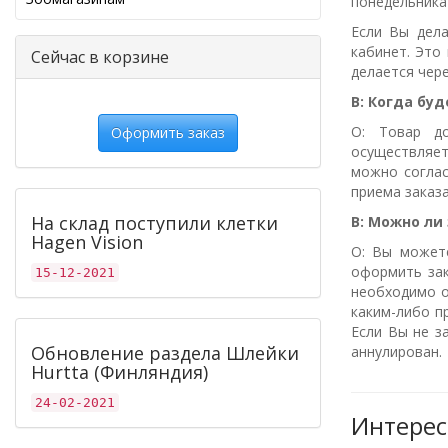
понедельника 
Если Вы дела
кабинет. Это
Сейчас в корзине
делается чере
В:
Когда
буд
О: Товар до
Оформить заказ
осуществляет
можно соглас
приема заказ
На склад поступили клетки
В: Можно ли
Hagen Vision
О: Вы можете
оформить зак
15-12-2021
необходимо о
каким-либо п
Если Вы не з
Обновление раздела Шлейки
аннулирован.
Hurtta (Финляндия)
24-02-2021
Интерес