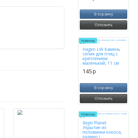
В корзину
Отложить
Новинка
Hagen LW Камень
сепия для птиц с
креплением
маленький, 11 см
145
p
В корзину
Отложить
Новинка
Repti Planet
Укрытие из
половинки кокоса,
размер L