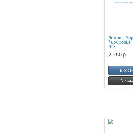
Лежак с бо
*Бобровый 
№9
2 360
p
В корз
Отлож