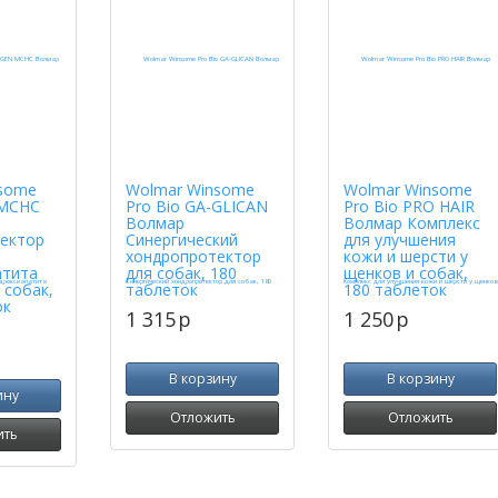
some
Wolmar Winsome
Wolmar Winsome
MCHC
Pro Bio GA-GLICAN
Pro Bio PRO HAIR
Волмар
Волмар Комплекс
ектор
Синергический
для улучшения
хондропротектор
кожи и шерсти у
атита
для собак, 180
щенков и собак,
 собак,
таблеток
180 таблеток
ок
1 315
p
1 250
p
В корзину
В корзину
ину
Отложить
Отложить
ить