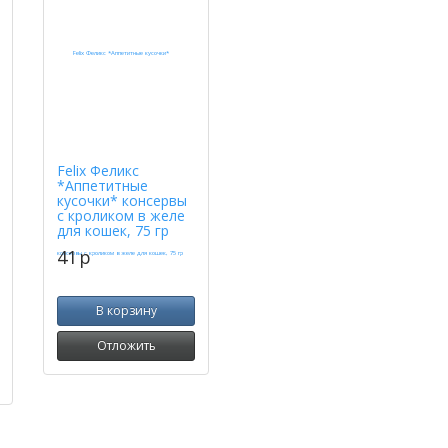
Felix Феликс
*Аппетитные
кусочки* консервы
с кроликом в желе
для кошек, 75 гр
41
p
В корзину
Отложить