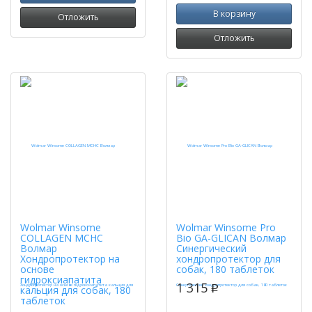
В корзину
Отложить
Отложить
Wolmar Winsome
Wolmar Winsome Pro
COLLAGEN MCHC
Bio GA-GLICAN Волмар
Волмар
Синергический
Хондропротектор на
хондропротектор для
основе
собак, 180 таблеток
гидроксиапатита
1 315
p
кальция для собак, 180
таблеток