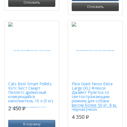
Отложить
Отложить
Cats Best Smart Pellets
Flexi Giant Neon Extra
Кэтс Бест Смарт
Large (XL) Флекси
Пеллетс древесный
Джайнт Рулетка со
комкующийся
светоотражающим
наполнитель 10 л (5 кг)
ремнем для собаки
весом более 50 кг, 8 м,
2 450
p
черная|неон
4 350
p
В корзину