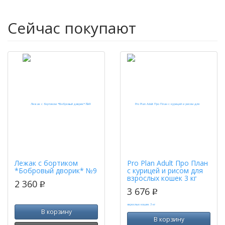
Сейчас покупают
Лежак с бортиком
Pro Plan Adult Про План
*Бобровый дворик* №9
с курицей и рисом для
взрослых кошек 3 кг
2 360
p
3 676
p
В корзину
В корзину