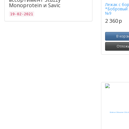
Monoprotein и Savic
Лежак с бо
*Бобровый 
№9
19-02-2021
2 360
p
В корз
Отлож