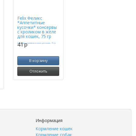
Felix Феликс
*Аппетитные
кусочки* консервы
с кроликом в желе
для кошек, 75 гр
41
p
В корзину
Отложить
Информация
Кормление кошек
Кормление собак