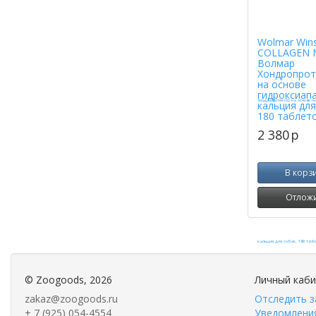
Wolmar Win
COLLAGEN 
Волмар
Хондропрот
на основе
гидроксиап
кальция для
180 таблет
2 380
p
В корз
Отлож
©
Zoogoods
, 2026
Личный каб
zakaz@zoogoods.ru
Отследить з
+ 7 (925) 054-4554
Уведомления