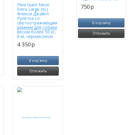
Flexi Giant Neon
750
p
Extra Large (XL)
Флекси Джайнт
Рулетка со
светоотражающим
В корзину
ремнем для собаки
весом более 50 кг,
Отложить
8 м, черная|неон
4 350
p
В корзину
Отложить