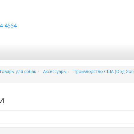
54-4554
авка по России
Вопросы и ответы
Контакты
Товары для собак
Аксессуары
Производство США (Dog Gone
и