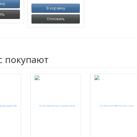
ину
В корзину
ить
Отложить
с покупают