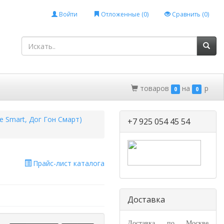
Войти
Отложенные (
0
)
Сравнить (
0
)
товаров
на
p
0
0
 Smart, Дог Гон Смарт)
+7 925 054 45 54
Прайс-лист каталога
Доставка
Доставка по Москве