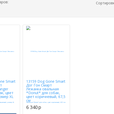
аров:
Сортиров
ne Smart
13159 Dog Gone Smart
рт
Дог Гон Смарт
unger
Лежанка овальная
ак, цвет
*Donut* для собак,
змер XL
цвет коричневый, 67,5
см
6 340
p