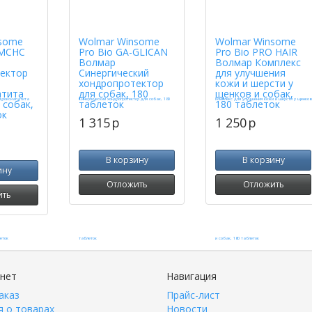
some
Wolmar Winsome
Wolmar Winsome
MCHC
Pro Bio GA-GLICAN
Pro Bio PRO HAIR
Волмар
Волмар Комплекс
ектор
Синергический
для улучшения
хондропротектор
кожи и шерсти у
атита
для собак, 180
щенков и собак,
 собак,
таблеток
180 таблеток
ок
1 315
p
1 250
p
В корзину
В корзину
ину
Отложить
Отложить
ить
инет
Навигация
аказ
Прайс-лист
 о товарах
Новости