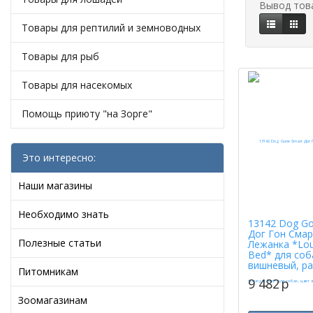
Вывод тов
Товары для рептилий и земноводных
Товары для рыб
Товары для насекомых
Помощь приюту "на Зорге"
Это интересно:
Наши магазины
Необходимо знать
13142 Dog Go
Дог Гон Сма
Полезные статьи
Лежанка *Lo
Bed* для соб
вишневый, ра
Питомникам
9 482
p
Зоомагазинам