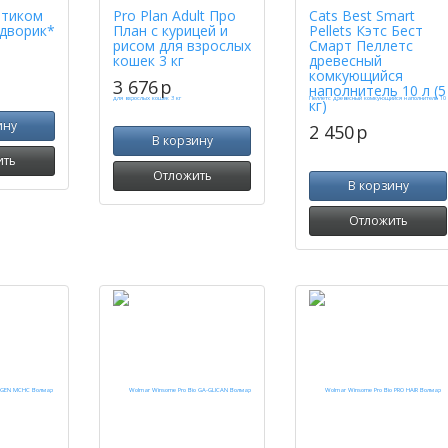
ртиком
Pro Plan Adult Про
Cats Best Smart
дворик*
План с курицей и
Pellets Кэтс Бест
рисом для взрослых
Смарт Пеллетс
кошек 3 кг
древесный
комкующийся
3 676
p
наполнитель 10 л (5
кг)
ину
2 450
p
В корзину
ить
Отложить
В корзину
Отложить