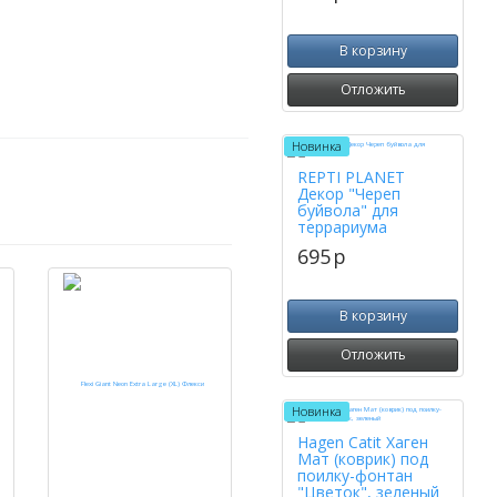
В корзину
Отложить
Новинка
REPTI PLANET
Декор "Череп
буйвола" для
террариума
695
p
В корзину
Отложить
Новинка
Hagen Catit Хаген
Мат (коврик) под
поилку-фонтан
"Цветок", зеленый