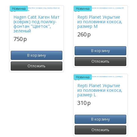
Новинка
Новинка
Hagen Catit Хаген Мат
Repti Planet Укрытие
(коврик) под поилку-
из половинки кокоса,
фонтан "Цветок",
размер M
зеленый
260
p
750
p
В корзину
В корзину
Отложить
Отложить
Новинка
Repti Planet Укрытие
из половинки кокоса,
размер L
310
p
В корзину
Отложить