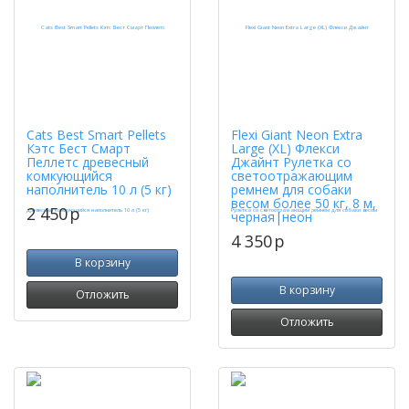
Cats Best Smart Pellets
Flexi Giant Neon Extra
Кэтс Бест Смарт
Large (XL) Флекси
Пеллетс древесный
Джайнт Рулетка со
комкующийся
светоотражающим
наполнитель 10 л (5 кг)
ремнем для собаки
весом более 50 кг, 8 м,
2 450
p
черная|неон
4 350
p
В корзину
В корзину
Отложить
Отложить