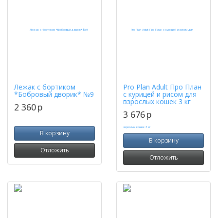
Лежак с бортиком
Pro Plan Adult Про План
*Бобровый дворик* №9
с курицей и рисом для
взрослых кошек 3 кг
2 360
p
3 676
p
В корзину
В корзину
Отложить
Отложить