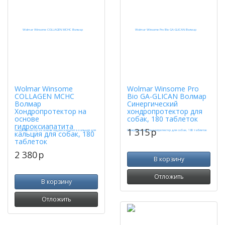
Wolmar Winsome
Wolmar Winsome Pro
COLLAGEN MCHC
Bio GA-GLICAN Волмар
Волмар
Синергический
Хондропротектор на
хондропротектор для
основе
собак, 180 таблеток
гидроксиапатита
1 315
p
кальция для собак, 180
таблеток
2 380
p
В корзину
Отложить
В корзину
Отложить