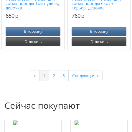
собак породы Той-пудель,
собак породы Скотч-
девочка
терьер, девочка
650
p
760
p
В корзину
В корзину
Отложить
Отложить
Previous
Next
«
1
2
3
Следующая »
Сейчас покупают