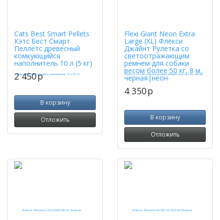
Cats Best Smart Pellets
Flexi Giant Neon Extra
Кэтс Бест Смарт
Large (XL) Флекси
Пеллетс древесный
Джайнт Рулетка со
комкующийся
светоотражающим
наполнитель 10 л (5 кг)
ремнем для собаки
весом более 50 кг, 8 м,
2 450
p
черная|неон
4 350
p
В корзину
В корзину
Отложить
Отложить