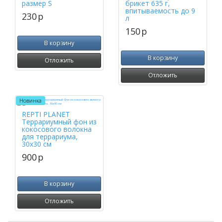
размер S
брикет 635 г,
впитываемость до 9
230
p
л
150
p
В корзину
В корзину
Отложить
Отложить
Новинка
REPTI PLANET
Террариумный фон из
кокосового волокна
для террариума,
30х30 см
900
p
В корзину
Отложить