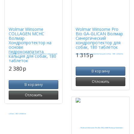
Wolmar Winsome
Wolmar Winsome Pro
COLLAGEN MCHC
Bio GA-GLICAN Волмар
Волмар
Синергический
Хондропротектор на
хондропротектор для
основе
собак, 180 таблеток
гидроксиапатита
1 315
p
кальция для собак, 180
таблеток
2 380
p
В корзину
Отложить
В корзину
Отложить