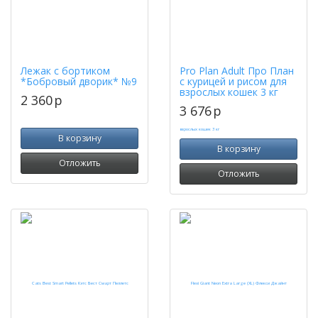
Лежак с бортиком
Pro Plan Adult Про План
*Бобровый дворик* №9
с курицей и рисом для
взрослых кошек 3 кг
2 360
p
3 676
p
В корзину
В корзину
Отложить
Отложить