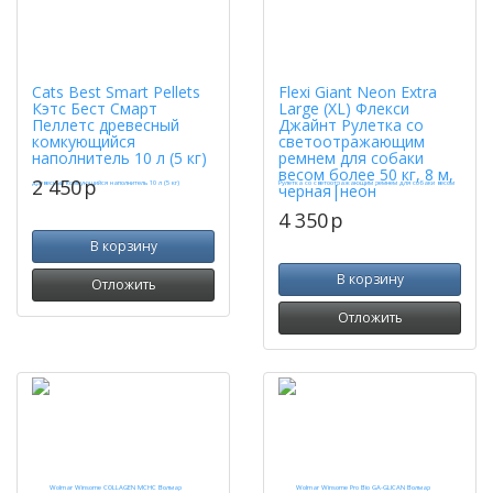
Cats Best Smart Pellets
Flexi Giant Neon Extra
Кэтс Бест Смарт
Large (XL) Флекси
Пеллетс древесный
Джайнт Рулетка со
комкующийся
светоотражающим
наполнитель 10 л (5 кг)
ремнем для собаки
весом более 50 кг, 8 м,
2 450
p
черная|неон
4 350
p
В корзину
В корзину
Отложить
Отложить