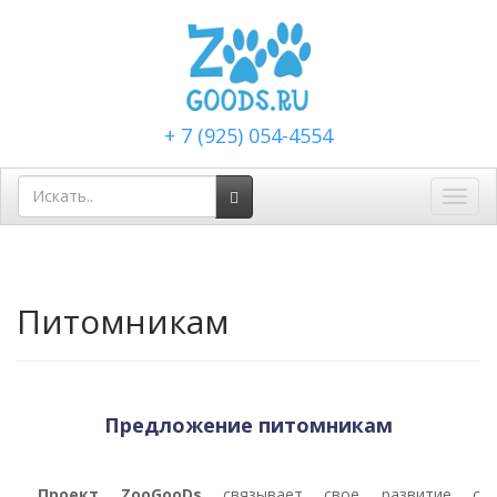
+ 7 (925) 054-4554
Toggl
navig
Питомникам
Предложение питомникам
Проект
ZooGooDs
связывает свое развитие с