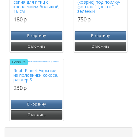
сепия для птиц с
(коврик) под поилку-
креплением большой,
фонтан "Цветок",
16 см
зеленый
180
p
750
p
В корзину
В корзину
Отложить
Отложить
Новинка
Repti Planet Укрытие
из половинки кокоса,
размер S
230
p
В корзину
Отложить