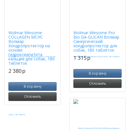
Wolmar Winsome
Wolmar Winsome Pro
COLLAGEN MCHC
Bio GA-GLICAN Волмар
Волмар
Синергический
Хондропротектор на
хондропротектор для
основе
собак, 180 таблеток
гидроксиапатита
1 315
p
кальция для собак, 180
таблеток
2 380
p
В корзину
Отложить
В корзину
Отложить