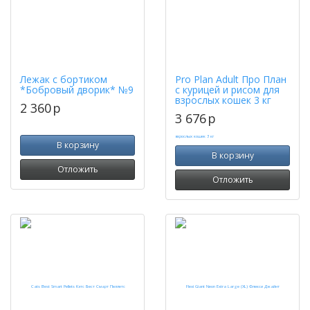
Лежак с бортиком
Pro Plan Adult Про План
*Бобровый дворик* №9
с курицей и рисом для
взрослых кошек 3 кг
2 360
p
3 676
p
В корзину
В корзину
Отложить
Отложить