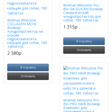
Wolmar Winsome Pro
Bio GA-GLICAN Волмар
Синергический
хондропротектор для
Wolmar Winsome
собак, 180 таблеток
COLLAGEN MCHC
1 315
p
Волмар
Хондропротектор на
основе
гидроксиапатита
В корзину
кальция для собак, 180
таблеток
Отложить
2 380
p
В корзину
Отложить
Wolmar Winsome Pro
Bio PRO HAIR Волмар
Комплекс для
улучшения кожи и