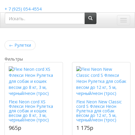
+ 7 (925) 054-4554
Toggl
navig
←
Рулетки
Фильтры
Flexi Neon cord XS
Flexi Neon New Classic
Флекси Неон Рулетка
cord S Флекси Неон
для собак и кошек
Рулетка для собак
весом до 8 кг, 3 м,
весом до 12 кг, 5 м,
черный/неон (трос)
черный/неон (трос)
965
p
1 175
p