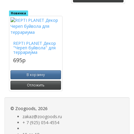
Новинка
REPTI PLANET Декор
"Череп буйвола" для
террариума
695
p
В корзину
Отложить
©
Zoogoods
, 2026
zakaz@zoogoods.ru
+ 7 (925) 054-4554