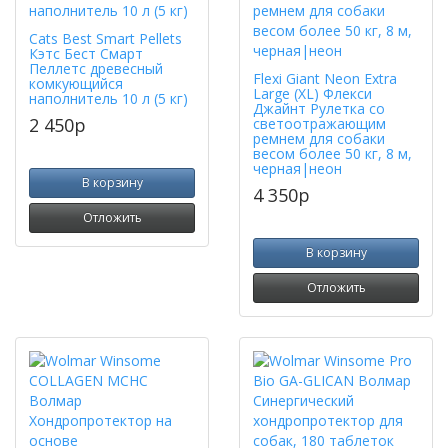
Cats Best Smart Pellets
Кэтс Бест Смарт
Пеллетс древесный
Flexi Giant Neon Extra
комкующийся
Large (XL) Флекси
наполнитель 10 л (5 кг)
Джайнт Рулетка со
2 450
p
светоотражающим
ремнем для собаки
весом более 50 кг, 8 м,
черная|неон
В корзину
4 350
p
Отложить
В корзину
Отложить