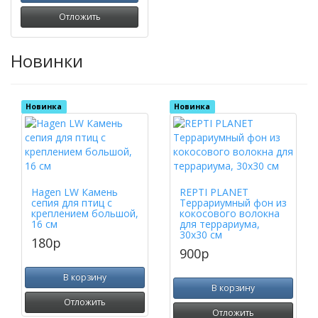
Отложить
Новинки
Новинка
Новинка
Hagen LW Камень
REPTI PLANET
сепия для птиц с
Террариумный фон из
креплением большой,
кокосового волокна
16 см
для террариума,
30х30 см
180
p
900
p
В корзину
В корзину
Отложить
Отложить