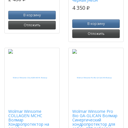
черная|неон
4 350
p
В корзину
В корзину
Отложить
Отложить
Wolmar Winsome
Wolmar Winsome Pro
COLLAGEN MCHC
Bio GA-GLICAN Волмар
Волмар
Синергический
Хондропротектор на
хондропротектор для