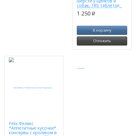
шерсти у щенков и
собак, 180 таблеток
1 250
p
В корзину
Отложить
Felix Феликс
*Аппетитные кусочки*
консервы с кроликом в