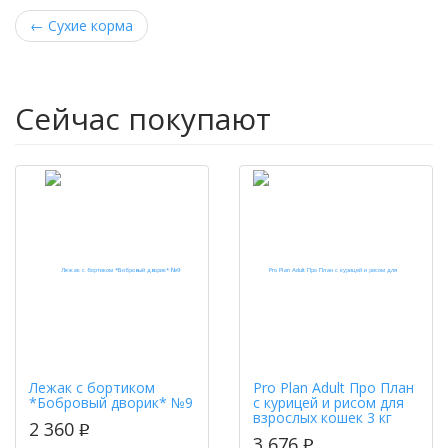
←
Сухие корма
Сейчас покупают
Лежак с бортиком
Pro Plan Adult Про План
*Бобровый дворик* №9
с курицей и рисом для
взрослых кошек 3 кг
2 360
p
3 676
p