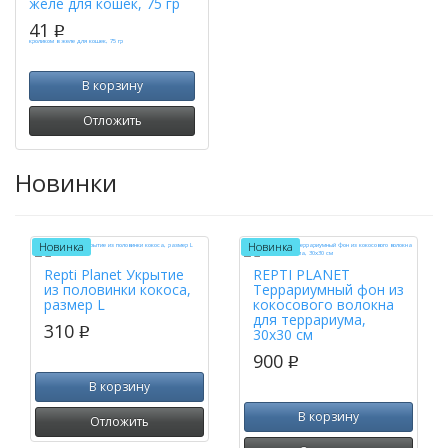
желе для кошек, 75 гр
41
p
В корзину
Отложить
Новинки
Новинка
Новинка
Repti Planet Укрытие
REPTI PLANET
из половинки кокоса,
Террариумный фон из
размер L
кокосового волокна
для террариума,
310
p
30х30 см
900
p
В корзину
В корзину
Отложить