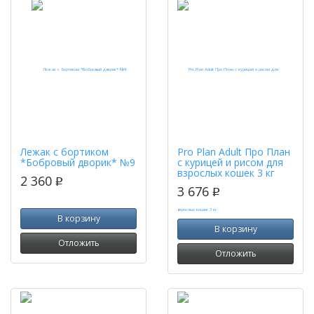
Лежак с бортиком
Pro Plan Adult Про План
*Бобровый дворик* №9
с курицей и рисом для
взрослых кошек 3 кг
2 360
p
3 676
p
В корзину
В корзину
Отложить
Отложить