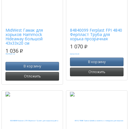
MidWest Гамак для
84840099 Ferplast FPI 4840
хорьков Hammock
Ферпласт Труба для
Hideaway большой
хорька прозрачная
43х33х20 см
1 070
p
1 036
p
В корзину
В корзину
Отложить
Отложить