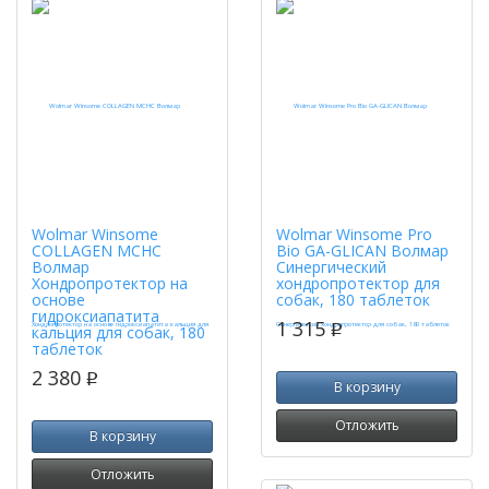
Wolmar Winsome
Wolmar Winsome Pro
COLLAGEN MCHC
Bio GA-GLICAN Волмар
Волмар
Синергический
Хондропротектор на
хондропротектор для
основе
собак, 180 таблеток
гидроксиапатита
1 315
кальция для собак, 180
p
таблеток
2 380
p
В корзину
Отложить
В корзину
Отложить