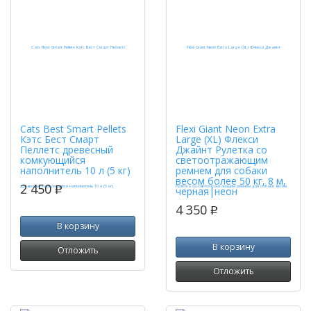
Cats Best Smart Pellets
Flexi Giant Neon Extra
Кэтс Бест Смарт
Large (XL) Флекси
Пеллетс древесный
Джайнт Рулетка со
комкующийся
светоотражающим
наполнитель 10 л (5 кг)
ремнем для собаки
весом более 50 кг, 8 м,
2 450
p
черная|неон
4 350
p
В корзину
В корзину
Отложить
Отложить