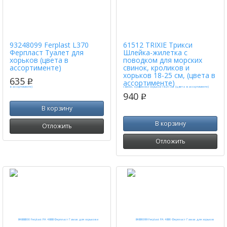
93248099 Ferplast L370
61512 TRIXIE Трикси
Ферпласт Туалет для
Шлейка-жилетка с
хорьков (цвета в
поводком для морских
ассортименте)
свинок, кроликов и
хорьков 18-25 см, (цвета в
635
p
ассортименте)
940
p
В корзину
В корзину
Отложить
Отложить