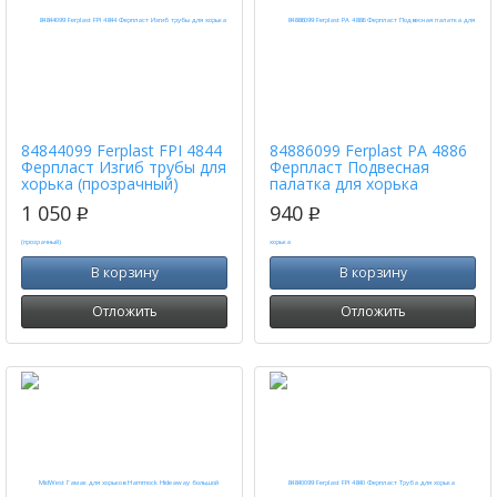
84844099 Ferplast FPI 4844
84886099 Ferplast PA 4886
Ферпласт Изгиб трубы для
Ферпласт Подвесная
хорька (прозрачный)
палатка для хорька
1 050
940
p
p
В корзину
В корзину
Отложить
Отложить