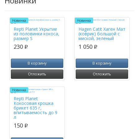
Новинки
Новинка
Новинка
Repti Planet Укрытие
Hagen Catit Хаген Мат
из половинки кокоса,
(коврик) большой с
размер S
миской, зеленый
230
1 050
p
p
В корзину
В корзину
Отложить
Отложить
Новинка
Repti Planet
Кокосовая крошка
брикет 635 г,
впитываемость до 9
л
150
p