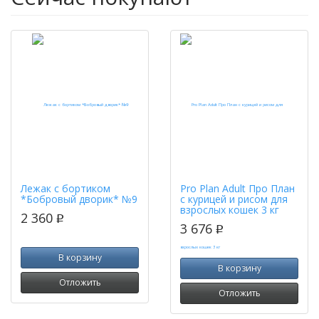
Лежак с бортиком
Pro Plan Adult Про План
*Бобровый дворик* №9
с курицей и рисом для
взрослых кошек 3 кг
2 360
p
3 676
p
В корзину
В корзину
Отложить
Отложить