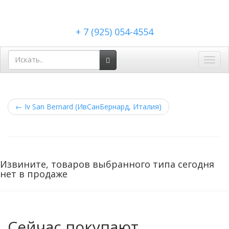
+ 7 (925) 054-4554
Toggl
navig
←
Iv San Bernard (ИвСанБернард, Италия)
Извините, товаров выбранного типа сегодня
нет в продаже
Сейчас покупают