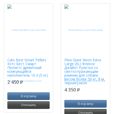
Cats Best Smart Pellets
Flexi Giant Neon Extra
Кэтс Бест Смарт
Large (XL) Флекси
Пеллетс древесный
Джайнт Рулетка со
комкующийся
светоотражающим
наполнитель 10 л (5 кг)
ремнем для собаки
весом более 50 кг, 8 м,
2 450
p
черная|неон
4 350
p
В корзину
В корзину
Отложить
Отложить