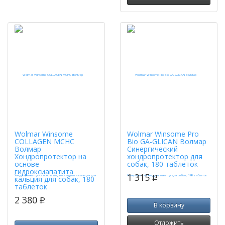
Wolmar Winsome
Wolmar Winsome Pro
COLLAGEN MCHC
Bio GA-GLICAN Волмар
Волмар
Синергический
Хондропротектор на
хондропротектор для
основе
собак, 180 таблеток
гидроксиапатита
1 315
p
кальция для собак, 180
таблеток
2 380
p
В корзину
Отложить