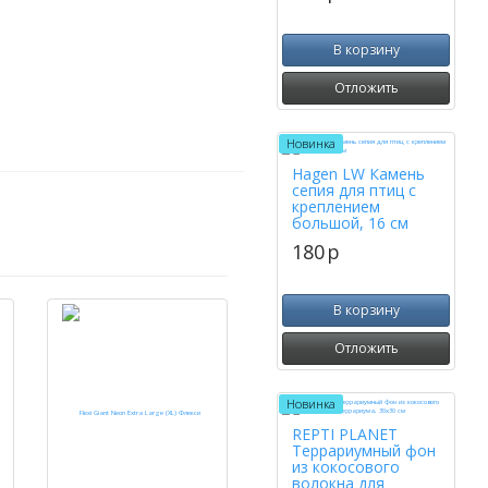
В корзину
Отложить
Новинка
Hagen LW Камень
сепия для птиц с
креплением
большой, 16 см
180
p
В корзину
Отложить
Новинка
REPTI PLANET
Террариумный фон
из кокосового
волокна для