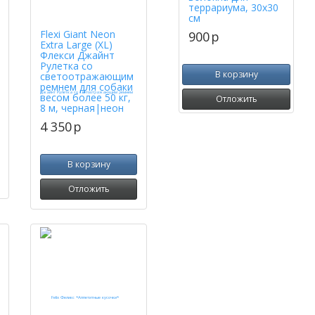
террариума, 30х30
см
Flexi Giant Neon
900
p
Extra Large (XL)
Флекси Джайнт
Рулетка со
В корзину
светоотражающим
ремнем для собаки
весом более 50 кг,
Отложить
8 м, черная|неон
4 350
p
В корзину
Отложить