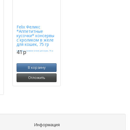
Felix Феликс
*Аппетитные
кусочки* консервы
с кроликом в желе
для кошек, 75 гр
41
p
В корзину
Отложить
Информация