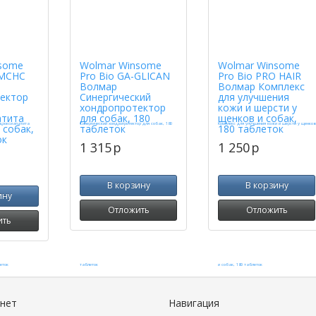
some
Wolmar Winsome
Wolmar Winsome
MCHC
Pro Bio GA-GLICAN
Pro Bio PRO HAIR
Волмар
Волмар Комплекс
ектор
Синергический
для улучшения
хондропротектор
кожи и шерсти у
атита
для собак, 180
щенков и собак,
 собак,
таблеток
180 таблеток
ок
1 315
p
1 250
p
В корзину
В корзину
ину
Отложить
Отложить
ить
инет
Навигация