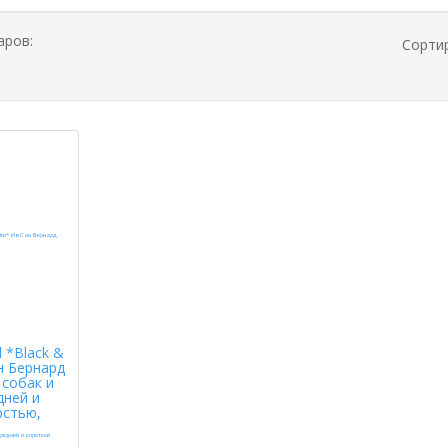
аров:
Сорти
d *Black &
н Бернард
собак и
дней и
рстью,