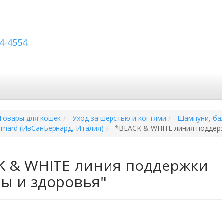
54-4554
вка по России
Вопросы и ответы
Контакты
Товары для кошек
Уход за шерстью и когтями
Шампуни, ба
ernard (ИвСанБернард, Италия)
*BLACK & WHITE линия поддерж
K & WHITE линия поддержки
ты и здоровья"