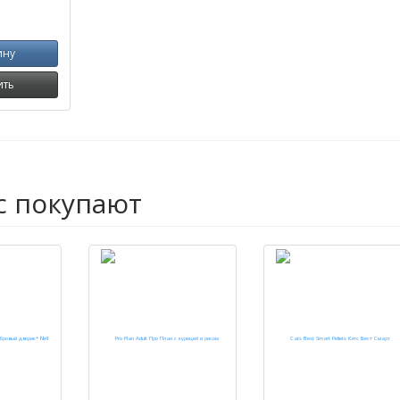
ину
ить
с покупают