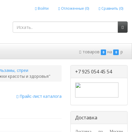
Войти
Отложенные (
0
)
Сравнить (
0
)
товаров
на
p
0
0
льзамы, спреи
+7 925 054 45 54
ки красоты и здоровья"
Прайс-лист каталога
Доставка
Доставка по Москве