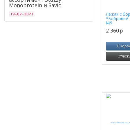
Monoprotein и Savic
Лежак с бо
19-02-2021
*Бобровый 
№9
2 360
p
В корз
Отлож