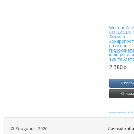
Wolmar Win
COLLAGEN 
Волмар
Хондропрот
на основе
гидроксиап
кальция для
180 таблет
2 380
p
В корз
Отлож
©
Zoogoods
, 2026
Личный каб