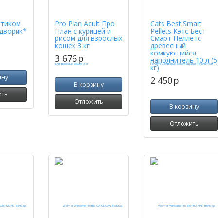
ртиком
Pro Plan Adult Про
Cats Best Smart
дворик*
План с курицей и
Pellets Кэтс Бест
рисом для взрослых
Смарт Пеллетс
кошек 3 кг
древесный
комкующийся
3 676
p
наполнитель 10 л (5
кг)
ину
2 450
p
В корзину
ить
Отложить
В корзину
Отложить