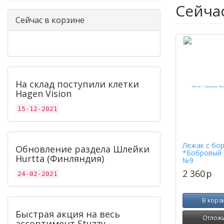
Сейча
Сейчас в корзине
На склад поступили клетки
Hagen Vision
15-12-2021
Лежак с бо
Обновление раздела Шлейки
*Бобровый 
Hurtta (Финляндия)
№9
2 360
p
24-02-2021
В корз
Быстрая акция на весь
Отлож
ассортимент Stuzzy