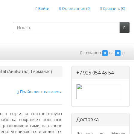
Войти
Отложенные (
0
)
Сравнить (
0
)
товаров
на
p
0
0
ital (АниВитал, Германия)
+7 925 054 45 54
Прайс-лист каталога
ого сырья и соответствуют
Доставка
работка сохраняет полезные
мя разновидностями, на основе
легко усваиваются и являются
Доставка по Москве