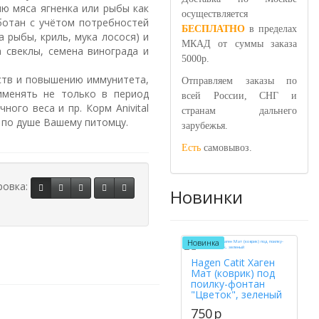
ю мяса ягненка или рыбы как
осуществляется
аботан с учётом потребностей
БЕСПЛАТНО
в пределах
 рыбы, криль, мука лосося) и
МКАД от суммы заказа
 свеклы, семена винограда и
5000р.
еств и повышению иммунитета,
Отправляем заказы по
именять не только в период
всей России, СНГ и
ого веса и пр. Корм Anivital
странам дальнего
 по душе Вашему питомцу.
зарубежья.
Есть
самовывоз.
ровка:
Новинки
Новинка
Hagen Catit Хаген
Мат (коврик) под
поилку-фонтан
"Цветок", зеленый
750
p