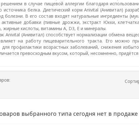
решением в случае пищевой аллергии благодаря использовани
о источника белка. Диетический корм Anivital (Анивитал) разр
од болезни. В его состав входят натуральные ингредиенты (мука
 активные добавки (пивные дрожжи, экстракт Юкки, клетчатка
, жирные кислоты, витамины А, D3, E и минералы.
ак Anivital (Анивитал) способствует нормализации обмена вещ
 влияет на работу пищеварительного тракта. Его можно пр
и для профилактики возрастных заболеваний, снижения избыточн
тличается превосходным вкусом, который, несомненно, придётся
аров:
Сорти
оваров выбранного типа сегодня нет в продаже