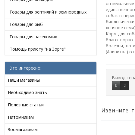
оптимальным 
единственног
Товары для рептилий и земноводных
собак в пери
биологически
Товары для рыб
льняное семя)
Корм для соб
Товары для насекомых
благотворно
болезни, но 
Помощь приюту "на Зорге"
(Анивитал) о
Это интересно:
Вывод тов
Наши магазины
Необходимо знать
Полезные статьи
Извините, т
Питомникам
Зоомагазинам