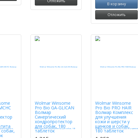
Отложить
В корзину
Отложить
some
Wolmar Winsome
Wolmar Winsome
MCHC
Pro Bio GA-GLICAN
Pro Bio PRO HAIR
Волмар
Волмар Комплекс
ектор
Синергический
для улучшения
хондропротектор
кожи и шерсти у
атита
для собак, 180
щенков и собак,
 собак,
таблеток
180 таблеток
ок