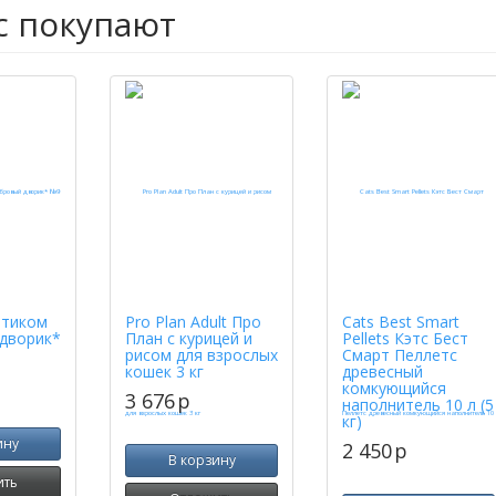
с покупают
ртиком
Pro Plan Adult Про
Cats Best Smart
дворик*
План с курицей и
Pellets Кэтс Бест
рисом для взрослых
Смарт Пеллетс
кошек 3 кг
древесный
комкующийся
3 676
p
наполнитель 10 л (5
кг)
ину
2 450
p
В корзину
ить