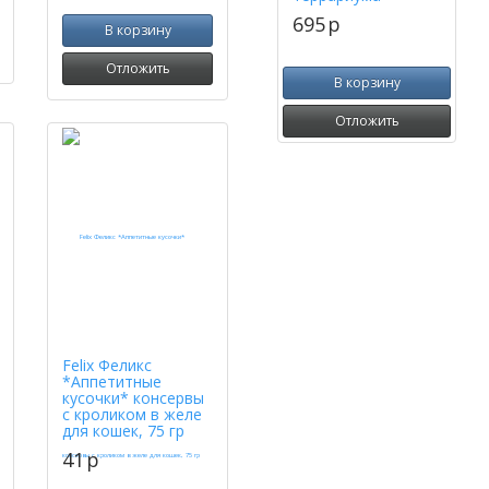
695
p
В корзину
Отложить
В корзину
Отложить
Felix Феликс
*Аппетитные
кусочки* консервы
с кроликом в желе
для кошек, 75 гр
41
p