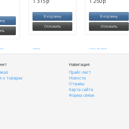
1 315
p
1 250
p
В корзину
В корзину
ину
Отложить
Отложить
ить
инет
Навигация
аказ
Прайс-лист
 о товарах
Новости
Отзывы
Карта сайта
Форма связи