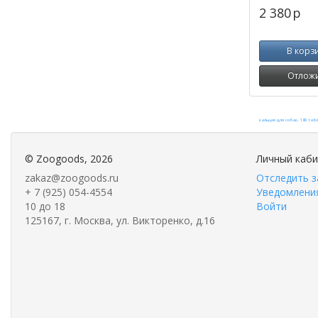
2 380
p
В корз
Отлож
©
Zoogoods
, 2026
Личный каб
zakaz@zoogoods.ru
Отследить з
+ 7 (925) 054-4554
Уведомления
10 до 18
Войти
125167, г. Москва, ул. Викторенко, д.16