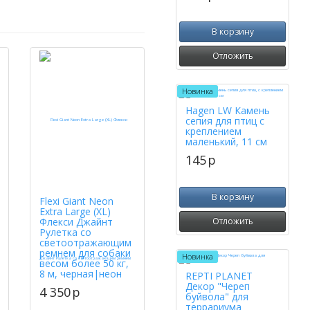
В корзину
Отложить
Новинка
Hagen LW Камень
сепия для птиц с
креплением
маленький, 11 см
145
p
В корзину
Flexi Giant Neon
Extra Large (XL)
Флекси Джайнт
Отложить
Рулетка со
светоотражающим
ремнем для собаки
Новинка
весом более 50 кг,
8 м, черная|неон
REPTI PLANET
Декор "Череп
4 350
p
буйвола" для
террариума