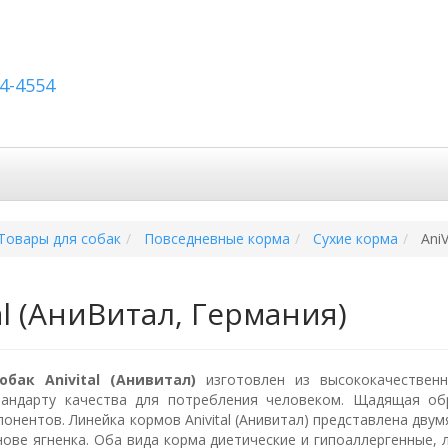
54-4554
вка по России
Вопросы и ответы
Контакты
Товары для собак
Повседневные корма
Сухие корма
AniV
al (АниВитал, Германия)
бак Anivital (Анивитал)
изготовлен из высококачественн
тандарту качества для потребления человеком. Щадящая об
онентов. Линейка кормов Anivital (Анивитал) представлена дву
нове ягненка. Оба вида корма диетические и гипоаллергенные, 