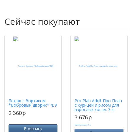
Сейчас покупают
Лежак с бортиком
Pro Plan Adult Про План
*Бобровый дворик* №9
с курицей и рисом для
взрослых кошек 3 кг
2 360
p
3 676
p
В корзину