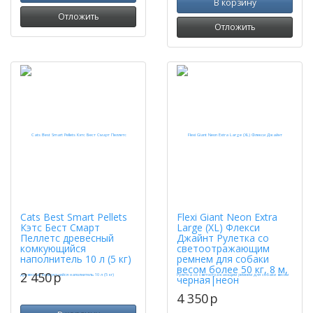
В корзину
Отложить
Отложить
Cats Best Smart Pellets
Flexi Giant Neon Extra
Кэтс Бест Смарт
Large (XL) Флекси
Пеллетс древесный
Джайнт Рулетка со
комкующийся
светоотражающим
наполнитель 10 л (5 кг)
ремнем для собаки
весом более 50 кг, 8 м,
2 450
p
черная|неон
4 350
p