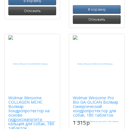
В корзину
В корзину
Отложить
Отложить
Wolmar Winsome
Wolmar Winsome Pro
COLLAGEN MCHC
Bio GA-GLICAN Волмар
Волмар
Синергический
Хондропротектор на
хондропротектор для
основе
собак, 180 таблеток
гидроксиапатита
1 315
p
кальция для собак, 180
таблеток