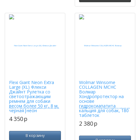
Flexi Giant Neon Extra
Wolmar Winsome
Large (XL) Флекси
COLLAGEN MCHC
Джайнт Рулетка со
Волмар
светоотражающим
Хондропротектор на
ремнем для собаки
основе
весом более 50 кг, 8 м,
гидроксиапатита
черная|неон
кальция для собак, 180
таблеток
4 350
p
2 380
p
В корзину