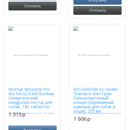
В корзину
Отложить
Отложить
Wolmar Winsome Pro
BIO-GROOM So-Gentle
Bio GA-GLICAN Волмар
Shampoo Био-Грум
Синергический
Гипоаллергенный
хондропротектор для
концентрированный
собак, 180 таблеток
шампунь для собак и
кошек, 355 мл
1 315
p
1 606
p
В корзину