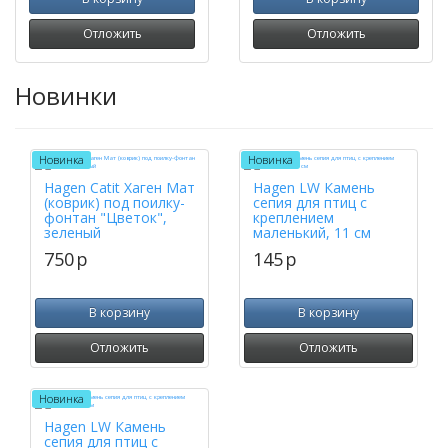
Отложить
Отложить
Новинки
Новинка
Новинка
Hagen Catit Хаген Мат
Hagen LW Камень
(коврик) под поилку-
сепия для птиц с
фонтан "Цветок",
креплением
зеленый
маленький, 11 см
750
p
145
p
В корзину
В корзину
Отложить
Отложить
Новинка
Hagen LW Камень
сепия для птиц с