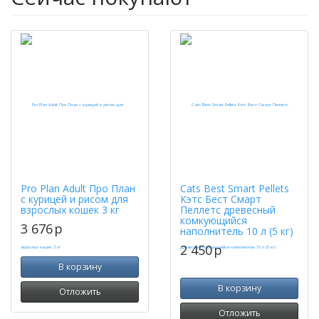
Pro Plan Adult Про План
Cats Best Smart Pellets
с курицей и рисом для
Кэтс Бест Смарт
взрослых кошек 3 кг
Пеллетс древесный
комкующийся
3 676
p
наполнитель 10 л (5 кг)
2 450
p
В корзину
В корзину
Отложить
Отложить