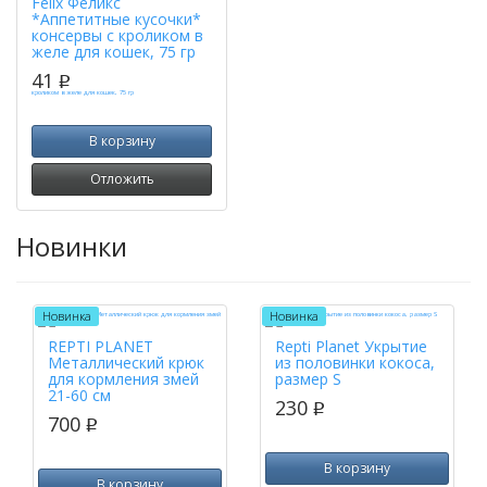
Felix Феликс
*Аппетитные кусочки*
консервы с кроликом в
желе для кошек, 75 гр
41
p
В корзину
Отложить
Новинки
Новинка
Новинка
REPTI PLANET
Repti Planet Укрытие
Металлический крюк
из половинки кокоса,
для кормления змей
размер S
21-60 см
230
p
700
p
В корзину
В корзину