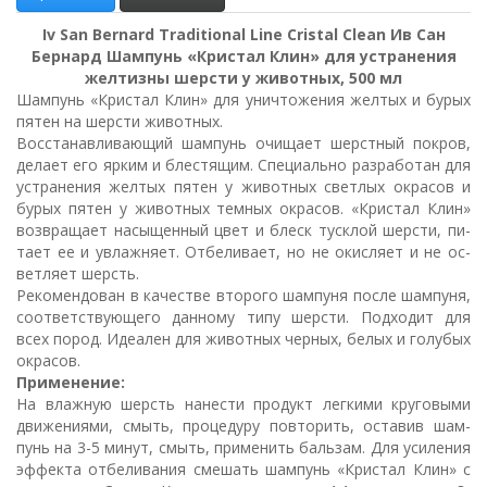
Iv San Bernard Traditional Line Cristal Clean Ив Сан
Бернард Шам­пунь «Кри­с­тал Клин» для устранения
желтизны шерсти у жи­вот­ных, 500 мл
Шам­пунь «Кри­с­тал Клин» для унич­то­же­ния жел­тых и бу­рых
пя­тен на шер­сти жи­вот­ных.
Вос­ста­нав­ли­ва­ю­щий шам­пунь очи­ща­ет шер­ст­ный по­кров,
де­ла­ет его яр­ким и бле­с­тя­щим. Спе­ци­аль­но раз­ра­бо­тан для
ус­т­ра­не­ния жел­тых пя­тен у жи­вот­ных свет­лых ок­ра­сов и
бу­рых пя­тен у жи­вот­ных тем­ных ок­ра­сов. «Кри­с­тал Клин»
воз­вра­ща­ет на­сы­щен­ный цвет и блеск ту­с­к­лой шер­сти, пи­
та­ет ее и ув­лаж­ня­ет. От­бе­ли­ва­ет, но не окис­ля­ет и не ос­
вет­ля­ет шерсть.
Ре­ко­мен­до­ван в ка­че­ст­ве вто­ро­го шам­пу­ня по­сле шам­пу­ня,
со­от­вет­ст­ву­ю­ще­го дан­но­му ти­пу шер­сти. Под­хо­дит для
всех по­род. Иде­а­лен для жи­вот­ных чер­ных, бе­лых и го­лу­бых
ок­ра­сов.
Применение:
На влаж­ную шерсть на­не­с­ти про­дукт лег­ки­ми кру­го­вы­ми
дви­же­ни­я­ми, смыть, про­це­ду­ру по­вто­рить, ос­та­вив шам­
пунь на 3-5 ми­нут, смыть, при­ме­нить баль­зам. Для уси­ле­ния
эф­фек­та от­бе­ли­ва­ния сме­шать шам­пунь «Кри­с­тал Клин» с