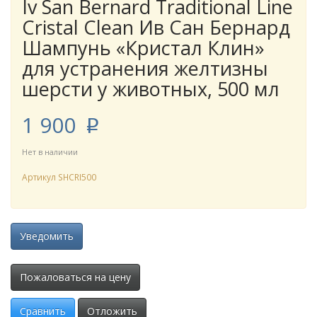
Iv San Bernard Traditional Line
Cristal Clean Ив Сан Бернард
Шам­пунь «Кри­с­тал Клин»
для устранения желтизны
шерсти у жи­вот­ных, 500 мл
1 900
p
Нет в наличии
Артикул
SHCRI500
Уведомить
Пожаловаться на цену
Сравнить
Отложить