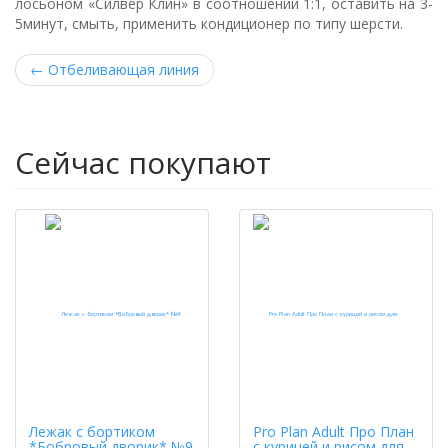
ло­сь­о­ном «Сил­вер Клин» в со­от­но­ше­нии 1:1, ос­та­вить на 3-
5ми­нут, смыть, при­ме­нить кон­ди­ци­о­нер по ти­пу шер­сти.
←
Отбеливающая линия
Сейчас покупают
Лежак с бортиком
Pro Plan Adult Про План
*Бобровый дворик* №9
с курицей и рисом для