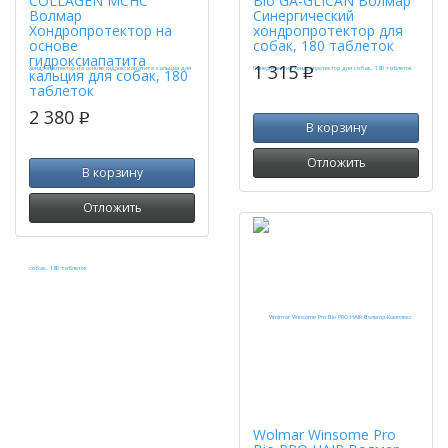
COLLAGEN MCHC
Bio GA-GLICAN Волмар
Волмар
Синергический
Хондропротектор на
хондропротектор для
основе
собак, 180 таблеток
гидроксиапатита
1 315
p
кальция для собак, 180
таблеток
2 380
p
В корзину
Отложить
В корзину
Отложить
Wolmar Winsome Pro