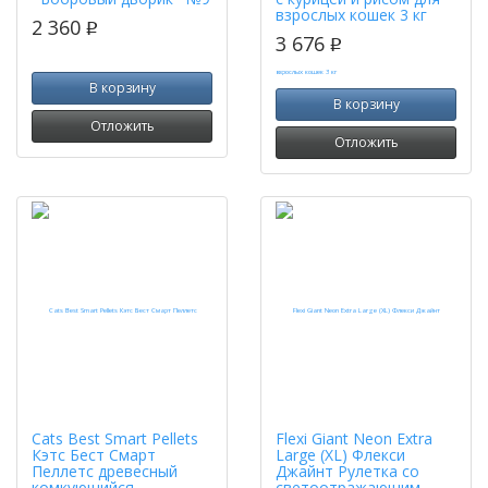
взрослых кошек 3 кг
2 360
p
3 676
p
В корзину
В корзину
Отложить
Отложить
Cats Best Smart Pellets
Flexi Giant Neon Extra
Кэтс Бест Смарт
Large (XL) Флекси
Пеллетс древесный
Джайнт Рулетка со
комкующийся
светоотражающим